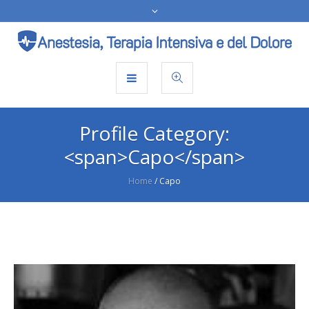
Profile Category:
<span>Capo</span>
Home
/
Capo