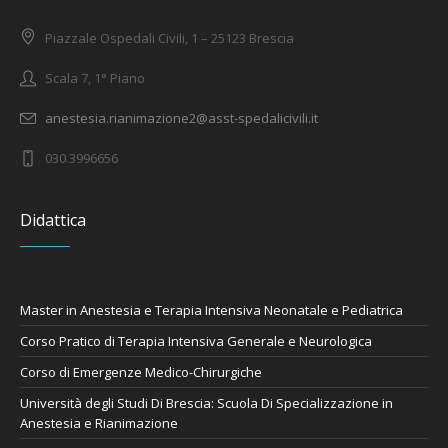
Piazzale Ospedali Civili, 1 – 25123 Brescia
Scala 7, 1° Piano
anestesia.rianimazione2@asst-spedalicivili.it
030.3996656
Didattica
Master in Anestesia e Terapia Intensiva Neonatale e Pediatrica
Corso Pratico di Terapia Intensiva Generale e Neurologica
Corso di Emergenze Medico-Chirurgiche
Università degli Studi Di Brescia: Scuola Di Specializzazione in
Anestesia e Rianimazione