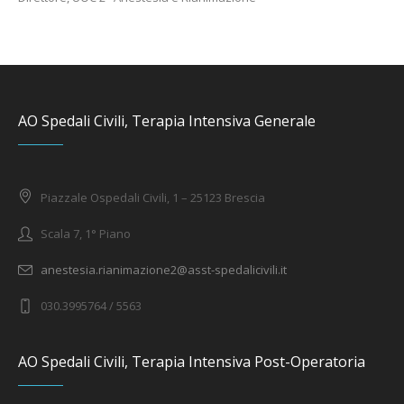
AO Spedali Civili, Terapia Intensiva Generale
Piazzale Ospedali Civili, 1 – 25123 Brescia
Scala 7, 1° Piano
anestesia.rianimazione2@asst-spedalicivili.it
030.3995764 / 5563
AO Spedali Civili, Terapia Intensiva Post-Operatoria