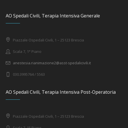
AO Spedali Civili, Terapia Intensiva Generale
Piazzale Ospedali Civili, 1 – 25123 Brescia
Scala 7, 1° Piano
anestesia.rianimazione2@asst-spedalicivili.it
030.3995764 / 5563
AO Spedali Civili, Terapia Intensiva Post-Operatoria
Piazzale Ospedali Civili, 1 – 25123 Brescia
Scala 7, 1° Piano