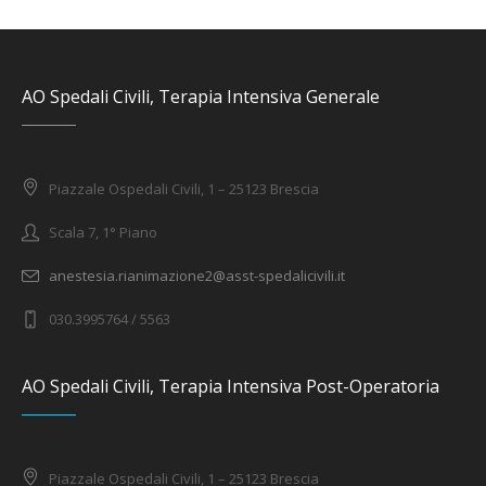
AO Spedali Civili, Terapia Intensiva Generale
Piazzale Ospedali Civili, 1 – 25123 Brescia
Scala 7, 1° Piano
anestesia.rianimazione2@asst-spedalicivili.it
030.3995764 / 5563
AO Spedali Civili, Terapia Intensiva Post-Operatoria
Piazzale Ospedali Civili, 1 – 25123 Brescia