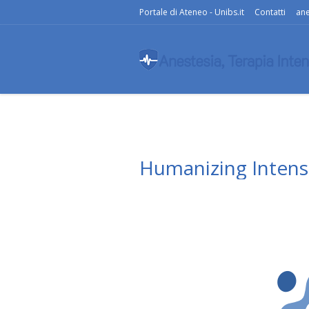
Portale di Ateneo - Unibs.it
Contatti
ane
Humanizing Intens