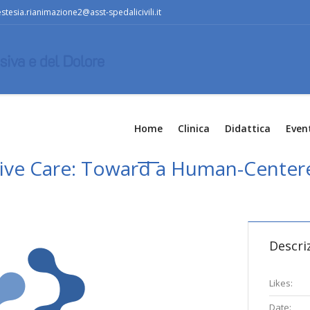
stesia.rianimazione2@asst-spedalicivili.it
Home
Clinica
Didattica
Even
ive Care: Toward a Human-Center
Descri
Likes:
Date: