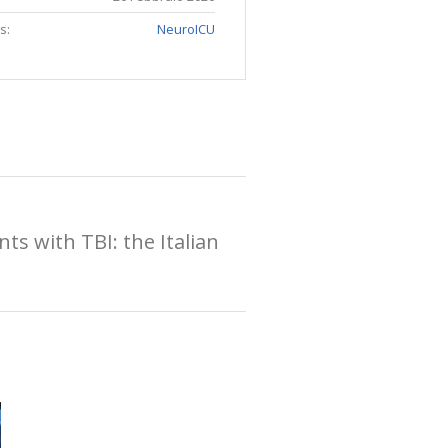
s:
NeuroICU
ts with TBI: the Italian