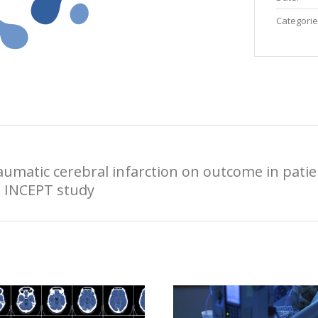
Categorie
aumatic cerebral infarction on outcome in patien
t INCEPT study