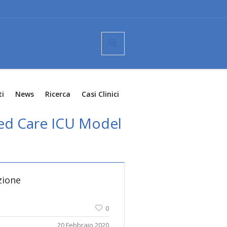
ti
News
Ricerca
Casi Clinici
ed Care ICU Model
zione
0
20 Febbraio 2020