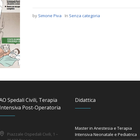
by
Simone Piva
In
Senza categoria
AO Spedali Civili, Terapia
Didattica
Intensiva Post-Operatoria
Master in Anestesia e Terapia
Piazzale Ospedali Civili, 1 –
Intensiva Neonatale e Pediatrica