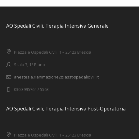
AO Spedali Civili, Terapia Intensiva Generale
Piazzale Ospedali Civili, 1 – 25123 Brescia
Scala 7, 1° Piano
anestesia.rianimazione2@asst-spedalicivili.it
030.3995764 / 5563
AO Spedali Civili, Terapia Intensiva Post-Operatoria
Piazzale Ospedali Civili, 1 – 25123 Brescia